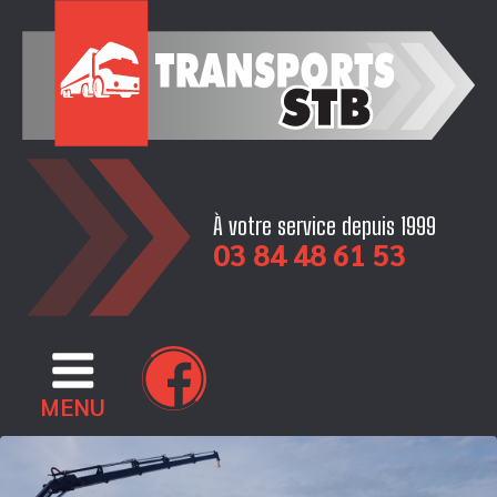
Skip
to
content
À votre service depuis 1999
03 84 48 61 53
MENU