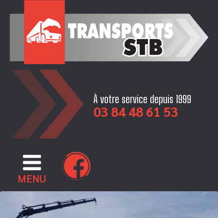
Skip
to
content
À votre service depuis 1999
03 84 48 61 53
MENU