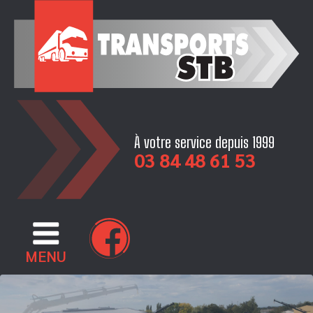
Skip
to
content
À votre service depuis 1999
03 84 48 61 53
MENU